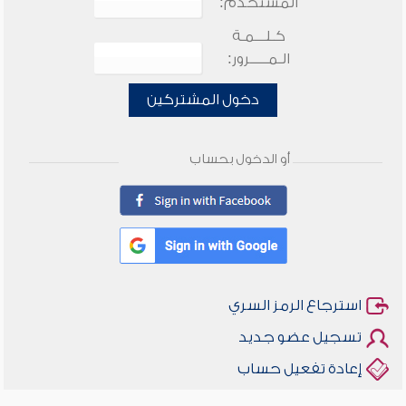
المستخدم:
كـلـــمـة
الـمـــــرور:
دخول المشتركين
أو الدخول بحساب
استرجاع الرمز السري
تسجيل عضو جديد
إعادة تفعيل حساب