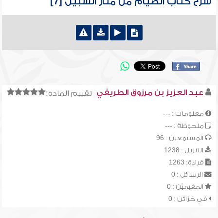
شرح كتاب الصيام من منار السبيل [7]
عبد العزيز بن مرزوق الطريفي
تقييم المادة:
معلومات : ---
ملحوظة : ---
المستمعين : 96
التنزيل : 1238
قراءة: 1263
الرسائل : 0
المقيميّن : 0
في خزائن : 0