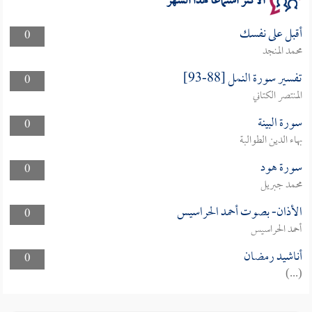
الأكثر استماعا لهذا الشهر
أقبل على نفسك
0
محمد المنجد
تفسير سورة النمل [88-93]
0
المنتصر الكتاني
سورة البينة
0
بهاء الدين الطوالبة
سورة هود
0
محمد جبريل
الأذان- بصوت أحمد الحراسيس
0
أحمد الحراسيس
أناشيد رمضان
0
(...)