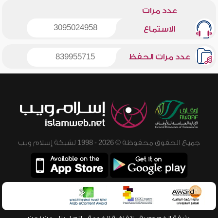
عدد مرات
3095024958
الاستماع
عدد مرات الحفظ
839955715
جميع الحقوق محفوظة © 2026 - 1998 لشبكة إسلام ويب