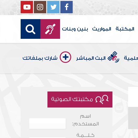
المكتبة
المواريث
بنين وبنات
علمية
البث المباشر
شارك بملفاتك
مكتبتك الصوتية
اسم
المستخدم:
كـلـــمـة