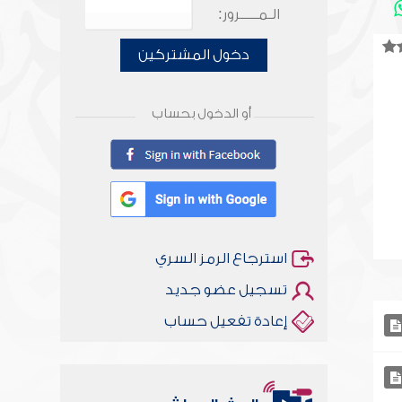
الـمـــــرور:
دخول المشتركين
أو الدخول بحساب
استرجاع الرمز السري
تسجيل عضو جديد
إعادة تفعيل حساب