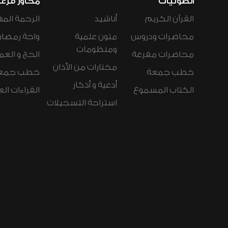
الصوتيات
محاور فرع
القرآن الكريم
أناشيد
الرحمة المه
محاضرات ودروس
متون علمية
واحة رمضان
ومنظومات
محاضرات مفرغة
الحج و العم
مختارات من الأذان
خطب جمعة
خطب جمع
أدعية و أذكار
الكتاب المسموع
القراءات ال
استراحة التسجيلات