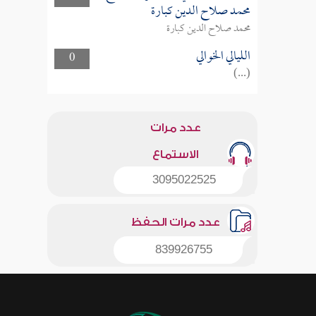
محمد صلاح الدين كبارة
محمد صلاح الدين كبارة
الليالي الخوالي
0
(...)
عدد مرات
الاستماع
3095022525
عدد مرات الحفظ
839926755