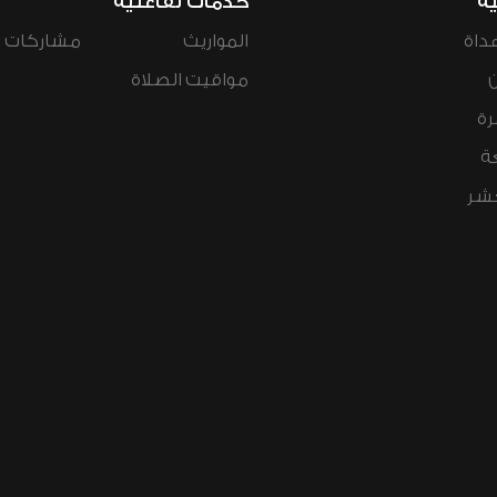
ية
خدمات تفاعلية
داة
المواريث
مشاركات ال
مواقيت الصلاة
رة
ة
عشر