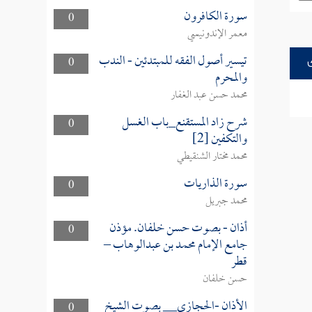
سورة الكافرون
0
معمر الإندونيسي
تيسير أصول الفقه للمبتدئين - الندب
0
والمحرم
محمد حسن عبد الغفار
شرح زاد المستقنع_باب الغسل
0
والتكفين [2]
محمد مختار الشنقيطي
سورة الذاريات
0
محمد جبريل
أذان - بصوت حسن خلفان. مؤذن
0
جامع الإمام محمد بن عبدالوهاب –
قطر
حسن خلفان
الأذان -الحجازي__ بصوت الشيخ
0