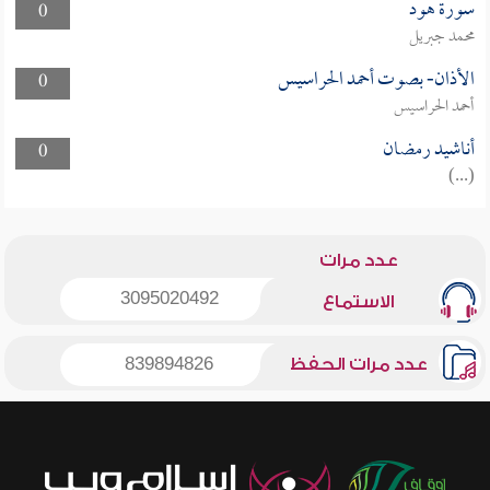
سورة هود
0
محمد جبريل
الأذان- بصوت أحمد الحراسيس
0
أحمد الحراسيس
أناشيد رمضان
0
(...)
عدد مرات
3095020492
الاستماع
عدد مرات الحفظ
839894826