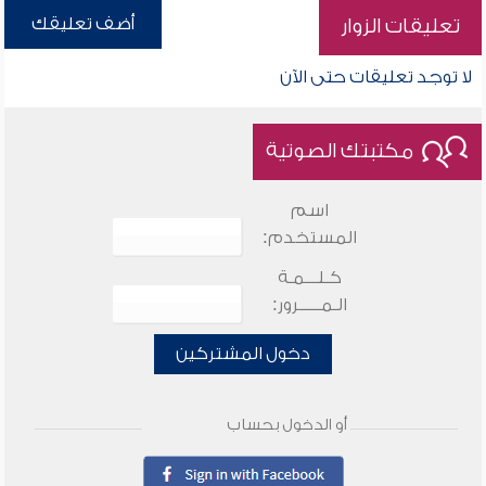
أضف تعليقك
تعليقات الزوار
لا توجد تعليقات حتى الآن
مكتبتك الصوتية
اسم
المستخدم:
كـلـــمـة
الـمـــــرور:
دخول المشتركين
أو الدخول بحساب