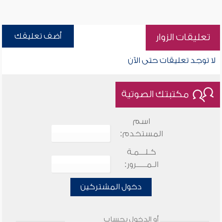
أضف تعليقك
تعليقات الزوار
لا توجد تعليقات حتى الآن
مكتبتك الصوتية
اسم
المستخدم:
كـلـــمـة
الـمـــــرور:
دخول المشتركين
أو الدخول بحساب