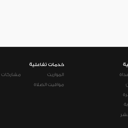
ية
خدمات تفاعلية
داة
المواريث
مشاركات ال
مواقيت الصلاة
رة
ة
عشر