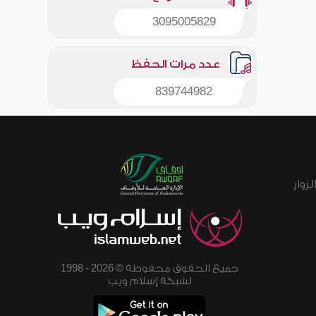
3095005829
عدد مرات الحفظ
839744982
زوار
جميع الحقوق محفوظة © 2026 - 1998
لشبكة إسلام ويب