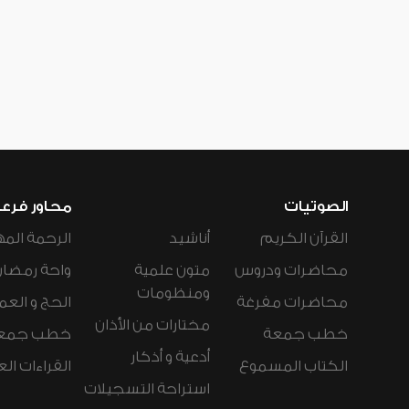
الصوتيات
محاور فرع
القرآن الكريم
أناشيد
الرحمة المه
محاضرات ودروس
متون علمية
واحة رمضان
ومنظومات
محاضرات مفرغة
الحج و العم
مختارات من الأذان
خطب جمعة
خطب جمع
أدعية و أذكار
الكتاب المسموع
القراءات ال
استراحة التسجيلات