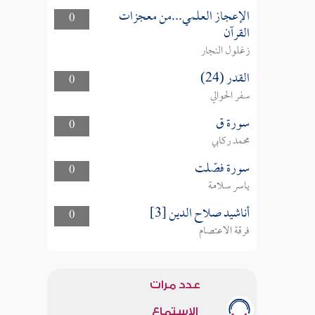
الإعجاز العلمي...من معجزات
0
القرآن
زغلول النجار
القدر (24)
0
سفر الحوالي
سورة ق
0
محمد ركابي
سورة فصّلت
0
ياسر سلامة
أناشيد صلاح الدين [3]
0
فرقة الاعتصام
عدد مرات
الاستماع