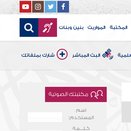
المكتبة
المواريث
بنين وبنات
علمية
البث المباشر
شارك بملفاتك
مكتبتك الصوتية
اسم
المستخدم:
كـلـــمـة