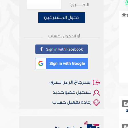
الـمـــــرور:
دخول المشتركين
أو الدخول بحساب
استرجاع الرمز السري
تسجيل عضو جديد
إعادة تفعيل حساب