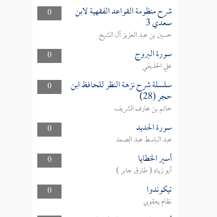
شرح منظومة القواعد الفقهية لابن
0
سعدي 3
حسين بن عبد العزيز آل الشيخ
سورة البروج
0
علي الحذيفي
سلسلة شرح نزهة النظر للحافظ ابن
0
حجر (28)
حاتم بن عارف الشريف
سورة الحديد
0
عبد الباسط عبد الصمد
أسير الخطايا
0
أبو زياد ( طارق جابر )
تيكوندوا
0
نظام يعقوبي