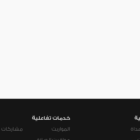
ية
خدمات تفاعلية
داة
المواريث
مشاركات ال