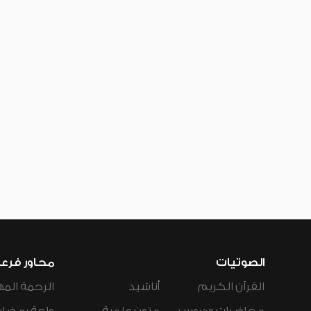
الصوتيات
محاور فرع
القرآن الكريم
أناشيد
الرحمة المه