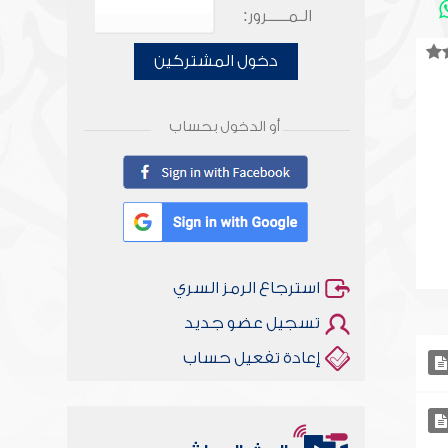
الـمـــــرور:
دخول المشتركين
أو الدخول بحساب
استرجاع الرمز السري
تسجيل عضو جديد
إعادة تفعيل حساب