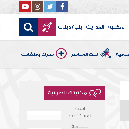
المكتبة
المواريث
بنين وبنات
علمية
البث المباشر
شارك بملفاتك
مكتبتك الصوتية
اسم
المستخدم:
كـلـــمـة