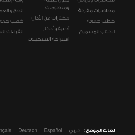
محاضرات ودروس
متون علمية
واحة رمضان
ومنظومات
محاضرات مفرغة
الحج و العم
مختارات من الأذان
خطب جمعة
خطب جمع
أدعية و أذكار
الكتاب المسموع
القراءات ال
استراحة التسجيلات
لغات الموقع:
عربي
Español
Deutsch
nçais