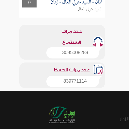
أذان - السيد متولي العال - لبنان
0
السيد متولي العال
عدد مرات
الاستماع
3095008289
عدد مرات الحفظ
839771114
زوار