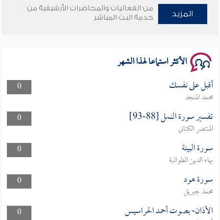
من الفعاليات والمحاضرات الأرشيفية من
وأمنهم من خوف 9
المزيد
خدمة البث المباشر
سلسلة محاضرات نفحات رمضانية 1444هـ
الأكثر استماعا لهذا الشهر
أقبل على نفسك
0
محمد المنجد
تفسير سورة النمل [88-93]
0
المنتصر الكتاني
سورة البينة
0
بهاء الدين الطوالبة
سورة هود
0
محمد جبريل
الأذان- بصوت أحمد الحراسيس
0