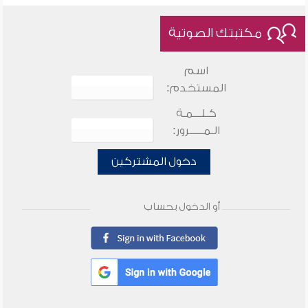
مكتبتك الصوتية
اسم
المستخدم:
كـلـــمـة
الـمـــــرور:
دخول المشتركين
أو الدخول بحساب