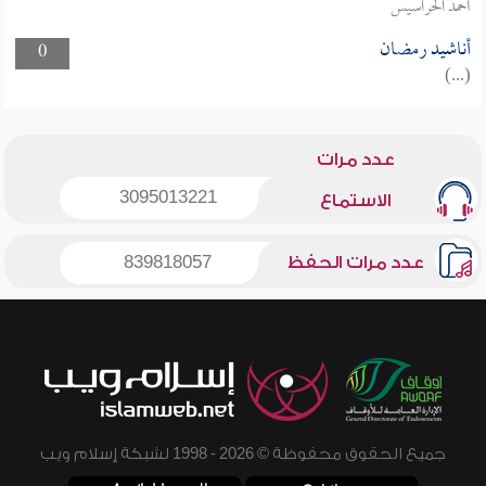
أحمد الحراسيس
أناشيد رمضان
0
(...)
عدد مرات
3095013221
الاستماع
عدد مرات الحفظ
839818057
جميع الحقوق محفوظة © 2026 - 1998 لشبكة إسلام ويب