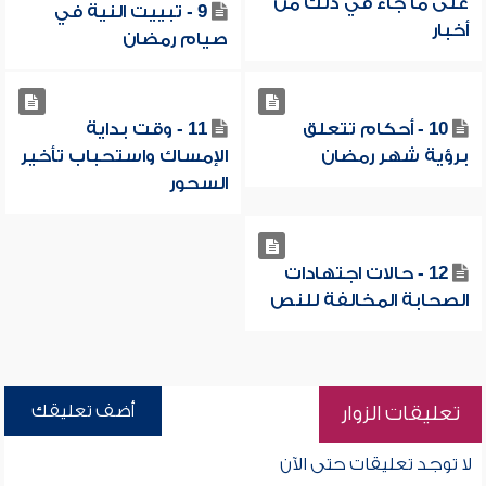
على ما جاء في ذلك من
9 - تبييت النية في
أخبار
صيام رمضان
10 - أحكام تتعلق
11 - وقت بداية
برؤية شهر رمضان
الإمساك واستحباب تأخير
السحور
12 - حالات اجتهادات
الصحابة المخالفة للنص
أضف تعليقك
تعليقات الزوار
لا توجد تعليقات حتى الآن