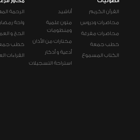
الصوتيات
محاور فرع
القرآن الكريم
أناشيد
الرحمة المه
محاضرات ودروس
متون علمية
واحة رمضان
ومنظومات
محاضرات مفرغة
الحج و العم
مختارات من الأذان
خطب جمعة
خطب جمع
أدعية و أذكار
الكتاب المسموع
القراءات ال
استراحة التسجيلات