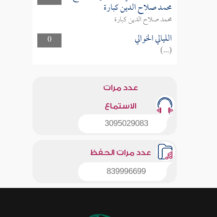
محمد صلاح الدين كبارة
محمد صلاح الدين كبارة
الليالي الخوالي
0
(...)
عدد مرات
الاستماع
3095029083
عدد مرات الحفظ
839996699