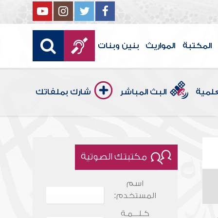
المكتبة
المواريث
بنين وبنات
علمية
البث المباشر
شارك بملفاتك
مكتبتك الصوتية
اسم
المستخدم:
كـلـــمـة