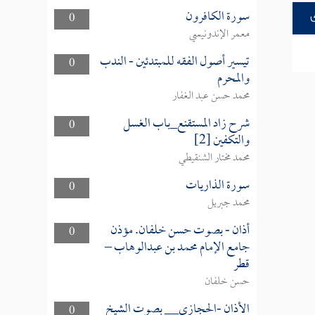
سورة الكافرون
0
معمر الإندونيسي
تيسير أصول الفقه للمبتدئين - الندب
0
والمحرم
محمد حسن عبد الغفار
شرح زاد المستقنع_باب الغسل
0
والتكفين [2]
محمد مختار الشنقيطي
سورة الذاريات
0
محمد جبريل
أذان - بصوت حسن خلفان. مؤذن
0
جامع الإمام محمد بن عبدالوهاب –
قطر
حسن خلفان
الأذان -الحجازي__ بصوت الشيخ
0