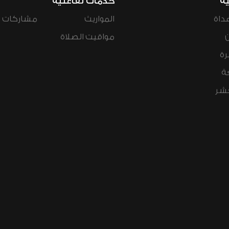
ية
خدمات تفاعلية
داة
المواريث
مشاركات ال
مواقيت الصلاة
رة
ة
عشر