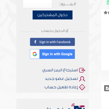
الـمـــــرور:
دخول المشتركين
أو الدخول بحساب
استرجاع الرمز السري
تسجيل عضو جديد
إعادة تفعيل حساب