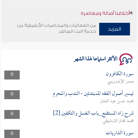
أخلاقنا أصالة ومعاصرة
من الفعاليات والمحاضرات الأرشيفية من
وأمنهم من خوف 9
المزيد
خدمة البث المباشر
سلسلة محاضرات نفحات رمضانية 1444هـ
الأكثر استماعا لهذا الشهر
سورة الكافرون
0
معمر الإندونيسي
تيسير أصول الفقه للمبتدئين - الندب والمحرم
0
محمد حسن عبد الغفار
شرح زاد المستقنع_باب الغسل والتكفين [2]
0
محمد مختار الشنقيطي
سورة الذاريات
0