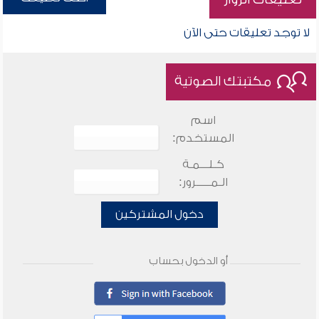
لا توجد تعليقات حتى الآن
مكتبتك الصوتية
اسم
المستخدم:
كـلـــمـة
الـمـــــرور:
دخول المشتركين
أو الدخول بحساب