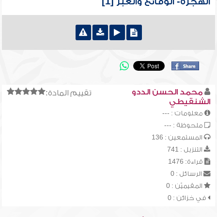
الهجرة- الوقائع والعبر [1]
محمد الحسن الددو
تقييم المادة:
الشنقيطي
معلومات : ---
ملحوظة : ---
المستمعين : 136
التنزيل : 741
قراءة: 1476
الرسائل : 0
المقيميّن : 0
في خزائن : 0