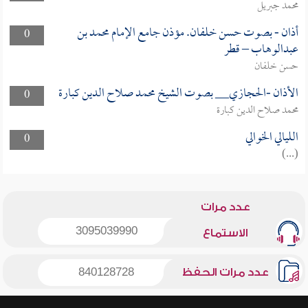
محمد جبريل
أذان - بصوت حسن خلفان. مؤذن جامع الإمام محمد بن
0
عبدالوهاب – قطر
حسن خلفان
الأذان -الحجازي__ بصوت الشيخ محمد صلاح الدين كبارة
0
محمد صلاح الدين كبارة
الليالي الخوالي
0
(...)
عدد مرات
3095039990
الاستماع
عدد مرات الحفظ
840128728