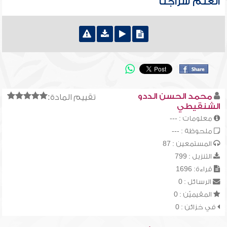
العلم سراجنا
محمد الحسن الددو
تقييم المادة:
الشنقيطي
معلومات : ---
ملحوظة : ---
المستمعين : 87
التنزيل : 799
قراءة: 1696
الرسائل : 0
المقيميّن : 0
في خزائن : 0