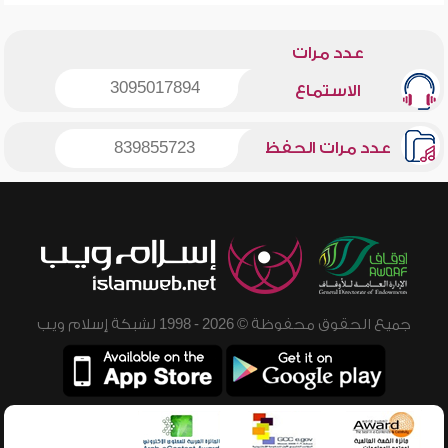
عدد مرات
3095017894
الاستماع
عدد مرات الحفظ
839855723
جميع الحقوق محفوظة © 2026 - 1998 لشبكة إسلام ويب