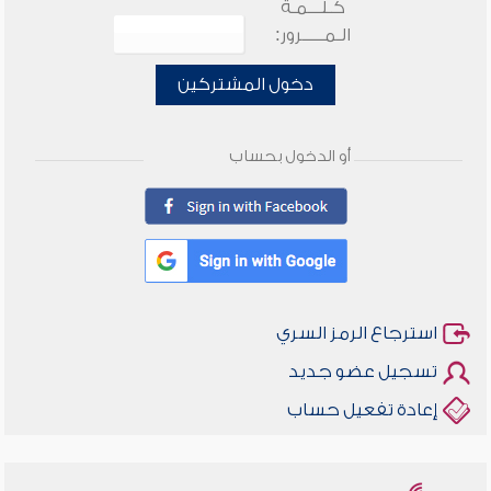
كـلـــمـة
الـمـــــرور:
دخول المشتركين
أو الدخول بحساب
استرجاع الرمز السري
تسجيل عضو جديد
إعادة تفعيل حساب