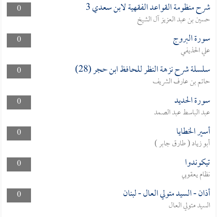
شرح منظومة القواعد الفقهية لابن سعدي 3
0
حسين بن عبد العزيز آل الشيخ
سورة البروج
0
علي الحذيفي
سلسلة شرح نزهة النظر للحافظ ابن حجر (28)
0
حاتم بن عارف الشريف
سورة الحديد
0
عبد الباسط عبد الصمد
أسير الخطايا
0
أبو زياد ( طارق جابر )
تيكوندوا
0
نظام يعقوبي
أذان - السيد متولي العال - لبنان
0
السيد متولي العال