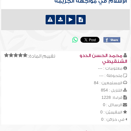
الإسلام في مواجهة الجريمة
محمد الحسن الددو
تقييم المادة:
الشنقيطي
معلومات : ---
ملحوظة : ---
المستمعين : 84
التنزيل : 854
قراءة: 1228
الرسائل : 0
المقيميّن : 0
في خزائن : 0