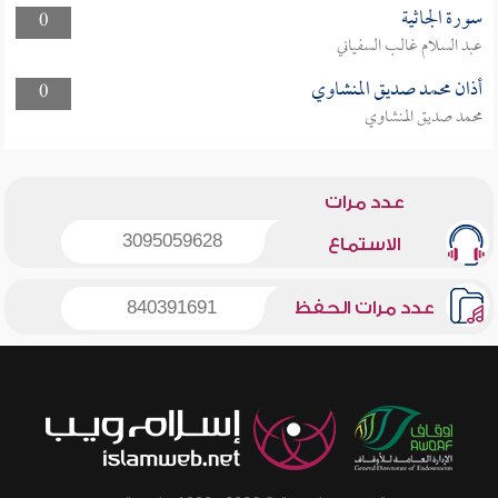
سورة الجاثية
0
عبد السلام غالب السفياني
أذان محمد صديق المنشاوي
0
محمد صديق المنشاوي
عدد مرات
3095059628
الاستماع
عدد مرات الحفظ
840391691