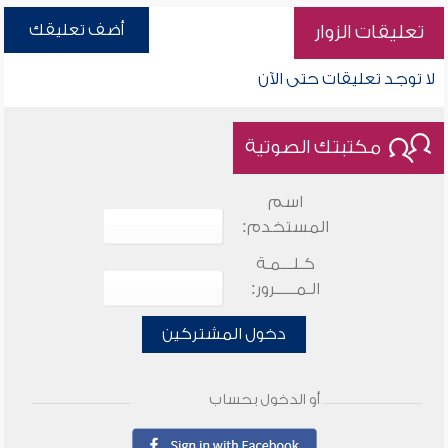
أضف تعليقك
تعليقات الزوار
لا توجد تعليقات حتى الآن
مكتبتك الصوتية
اسم
المستخدم:
كـلـــمـة
الـمـــــرور:
دخول المشتركين
أو الدخول بحساب