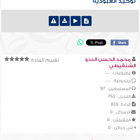
توحيد العبودية
محمد الحسن الددو
تقييم المادة:
الشنقيطي
معلومات : ---
ملحوظة : ---
المستمعين : 97
التنزيل : 751
قراءة: 816
الرسائل : 0
المقيميّن : 0
في خزائن : 0