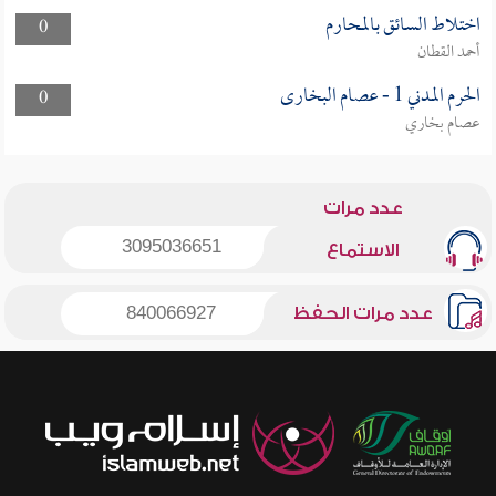
اختلاط السائق بالمحارم
0
أحمد القطان
الحرم المدني 1 - عصام البخارى
0
عصام بخاري
عدد مرات
3095036651
الاستماع
عدد مرات الحفظ
840066927