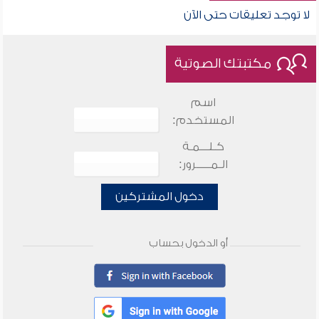
لا توجد تعليقات حتى الآن
مكتبتك الصوتية
اسم
المستخدم:
كـلـــمـة
الـمـــــرور:
دخول المشتركين
أو الدخول بحساب