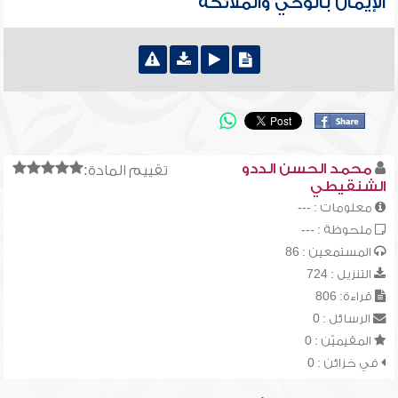
الإيمان بالوحي والملائكة
محمد الحسن الددو
تقييم المادة:
الشنقيطي
معلومات : ---
ملحوظة : ---
المستمعين : 86
التنزيل : 724
قراءة: 806
الرسائل : 0
المقيميّن : 0
في خزائن : 0