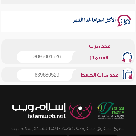
سلسلة محاضرات نفحات رمضانية 1444هـ
الأكثر استماعا لهذا الشهر
عدد مرات
3095001526
الاستماع
عدد مرات الحفظ
839680529
جميع الحقوق محفوظة © 2026 - 1998 لشبكة إسلام ويب