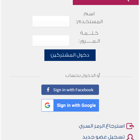
اسم
المستخدم:
كـلـــمـة
الـمـــــرور:
دخول المشتركين
أو الدخول بحساب
استرجاع الرمز السري
تسجيل عضو جديد