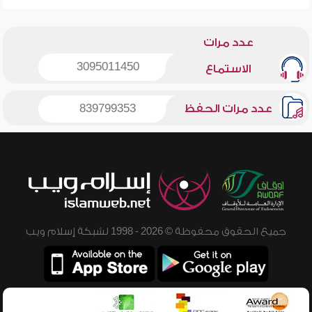
عدد مرات
3095011450
الاستماع
عدد مرات الحفظ
839799353
جميع الحقوق محفوظة © 2026 - 1998 لشبكة إسلام ويب