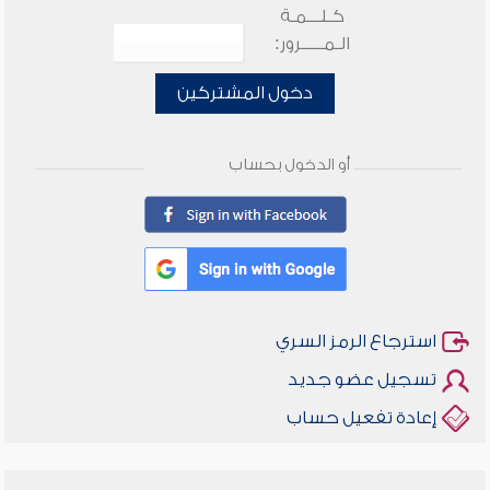
كـلـــمـة
الـمـــــرور:
دخول المشتركين
أو الدخول بحساب
استرجاع الرمز السري
تسجيل عضو جديد
إعادة تفعيل حساب