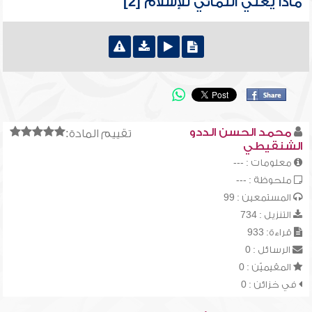
ماذا يعني انتمائي للإسلام [2]
محمد الحسن الددو
تقييم المادة:
الشنقيطي
معلومات : ---
ملحوظة : ---
المستمعين : 99
التنزيل : 734
قراءة: 933
الرسائل : 0
المقيميّن : 0
في خزائن : 0