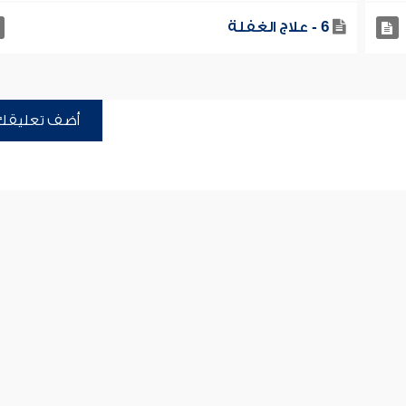
6 - علاج الغفلة
أضف تعليقك