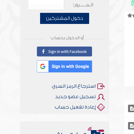
الـمـــــرور:
دخول المشتركين
أو الدخول بحساب
استرجاع الرمز السري
تسجيل عضو جديد
إعادة تفعيل حساب