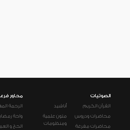
الصوتيات
محاور فرع
القرآن الكريم
أناشيد
الرحمة المه
محاضرات ودروس
متون علمية
واحة رمضان
ومنظومات
محاضرات مفرغة
الحج و العم