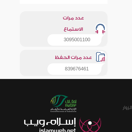
عدد مرات
الاستماع
3095001100
عدد مرات الحفظ
839676461
زوار