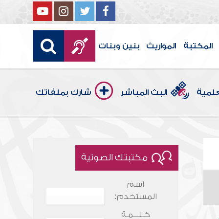
المكتبة
المواريث
بنين وبنات
علمية
البث المباشر
شارك بملفاتك
مكتبتك الصوتية
اسم
المستخدم:
كـلـــمـة