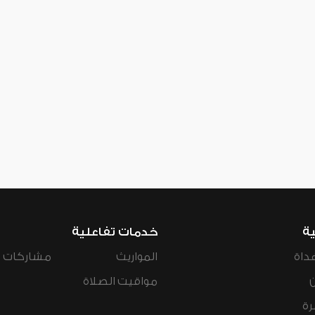
ية
خدمات تفاعلية
داة
المواريث
مشاركات ال
مواقيت الصلاة
رة