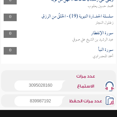
0
محمد حسين يعقوب
سلسلة الحضارة النبوية (19) - الخَلقُ من الرزق
0
زغلول النجار
سورة الإنفطار
0
عبد الرشيد بن الشيخ علي صوفي
سورة النبأ
0
أحمد المعصراوي
عدد مرات
3095028160
الاستماع
عدد مرات الحفظ
839987192