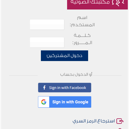
مكتبتك الصوتية
اسم
المستخدم:
كـلـــمـة
الـمـــــرور:
دخول المشتركين
أو الدخول بحساب
استرجاع الرمز السري