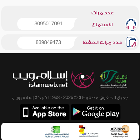
عدد مرات
3095017091
الاستماع
عدد مرات الحفظ
839849473
جميع الحقوق محفوظة © 2026 - 1998 لشبكة إسلام ويب