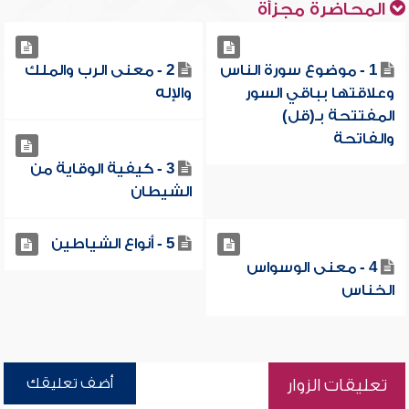
المحاضرة مجزأة
1 - موضوع سورة الناس
2 - معنى الرب والملك
وعلاقتها بباقي السور
والإله
المفتتحة بـ(قل)
والفاتحة
3 - كيفية الوقاية من
الشيطان
5 - أنواع الشياطين
4 - معنى الوسواس
الخناس
أضف تعليقك
تعليقات الزوار