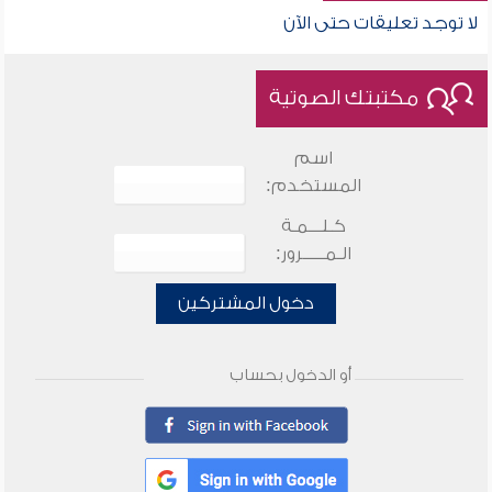
لا توجد تعليقات حتى الآن
مكتبتك الصوتية
اسم
المستخدم:
كـلـــمـة
الـمـــــرور:
دخول المشتركين
أو الدخول بحساب