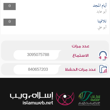
أيام المجد
0
أبو عابد
تلاقينا
0
أبو علي
عدد مرات
3095075788
الاستماع
عدد مرات الحفظ
840657203