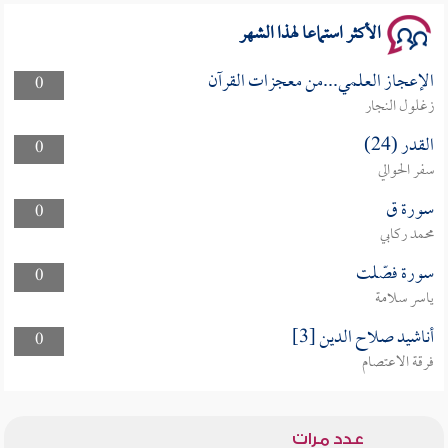
الأكثر استماعا لهذا الشهر
الإعجاز العلمي...من معجزات القرآن
0
زغلول النجار
القدر (24)
0
سفر الحوالي
سورة ق
0
محمد ركابي
سورة فصّلت
0
ياسر سلامة
أناشيد صلاح الدين [3]
0
فرقة الاعتصام
عدد مرات