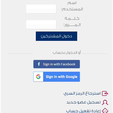
اسم
المستخدم:
كـلـــمـة
الـمـــــرور:
دخول المشتركين
أو الدخول بحساب
استرجاع الرمز السري
تسجيل عضو جديد
إعادة تفعيل حساب