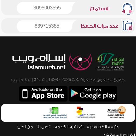
3095003555
الاستماع
عدد مرات الحفظ
839715385
جميع الحقوق محفوظة © 2026 - 1998 لشبكة إسلام ويب
وثيقة الخصوصية
اتفاقية الخدمة
اتصل بنا
من نحن
لغات الموقع: