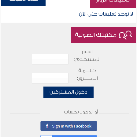
لا توجد تعليقات حتى الآن
مكتبتك الصوتية
اسم
المستخدم:
كـلـــمـة
الـمـــــرور:
دخول المشتركين
أو الدخول بحساب