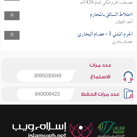
مصحف الحرم المكي لعام 1426هـ
اختلاط السائق بالمحارم
0
أحمد القطان
الحرم المدني 1 - عصام البخارى
0
عصام بخاري
عدد مرات
3095030049
الاستماع
عدد مرات الحفظ
840006423