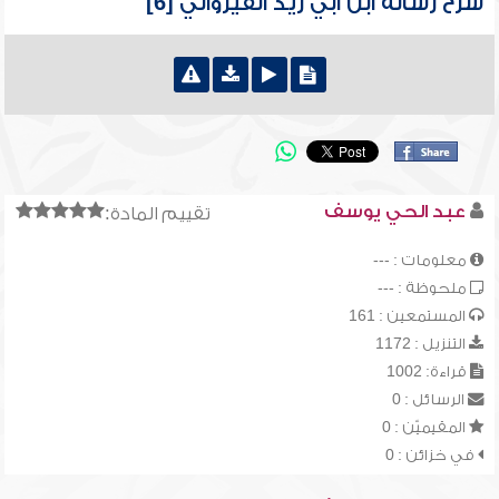
شرح رسالة ابن أبي زيد القيرواني [6]
عبد الحي يوسف
تقييم المادة:
معلومات : ---
ملحوظة : ---
المستمعين : 161
التنزيل : 1172
قراءة: 1002
الرسائل : 0
المقيميّن : 0
في خزائن : 0