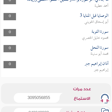
0
أحمد حطيبة
الوصايا قبل المنايا 3
0
أبو إسحاق الحويني
سورة التوبة
0
محمود خليل الحصري
سورة النحل
0
محمد أبو سنينة
أذان إبراهيم جبر
0
إبراهيم جبر
عدد مرات
3095056855
الاستماع