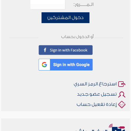
الـمـــــرور:
دخول المشتركين
أو الدخول بحساب
استرجاع الرمز السري
تسجيل عضو جديد
إعادة تفعيل حساب