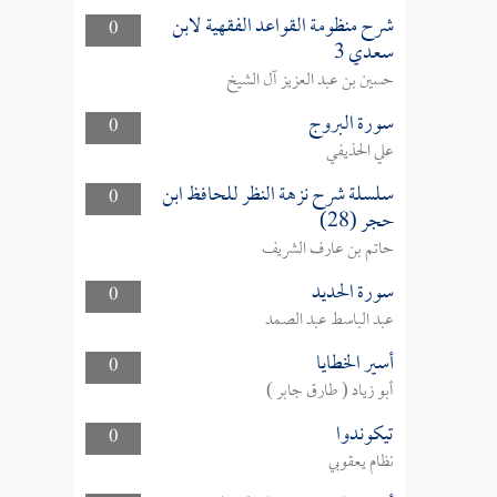
شرح منظومة القواعد الفقهية لابن
0
سعدي 3
حسين بن عبد العزيز آل الشيخ
سورة البروج
0
علي الحذيفي
سلسلة شرح نزهة النظر للحافظ ابن
0
حجر (28)
حاتم بن عارف الشريف
سورة الحديد
0
عبد الباسط عبد الصمد
أسير الخطايا
0
أبو زياد ( طارق جابر )
تيكوندوا
0
نظام يعقوبي