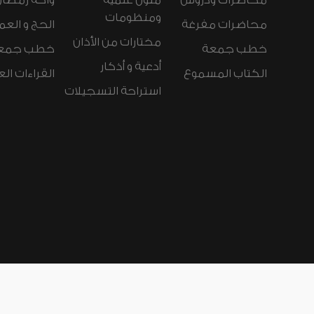
محاضرات ودروس
متون علمية
واحة رمضان
ومنظومات
محاضرات مفرغة
الحج و العم
مختارات من الأذان
خطب جمعة
خطب جمع
أدعية و أذكار
الكتاب المسموع
القراءات ال
استراحة التسجيلات
لغات الموقع:
عربي
Español
Deutsch
nçais