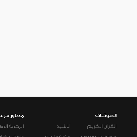
الصوتيات
محاور فرع
القرآن الكريم
أناشيد
الرحمة المه