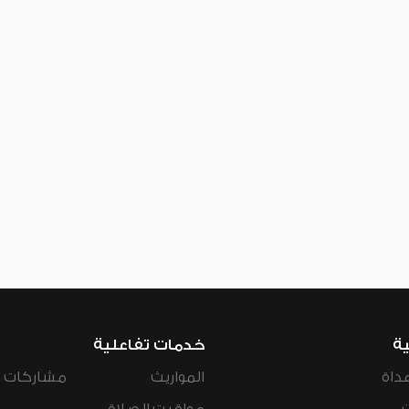
ية
خدمات تفاعلية
داة
المواريث
مشاركات ال