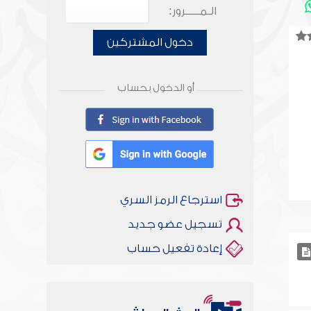
الـمـــــرور:
دخول المشتركين
أو الدخول بحساب
استرجاع الرمز السري
تسجيل عضو جديد
إعادة تفعيل حساب