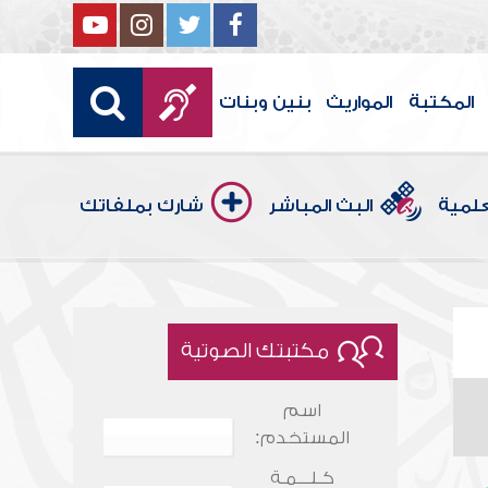
المكتبة
المواريث
بنين وبنات
علمية
البث المباشر
شارك بملفاتك
مكتبتك الصوتية
اسم
المستخدم:
كـلـــمـة