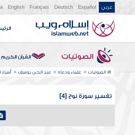
عربي
Español
Deutsch
Français
English
ia
الرئي
الصوتيات
القرآن الكريم
الصوتيات
علماء ودعاة
عبد الحي يوسف
أسرار ا
تفسير سورة نوح [4]