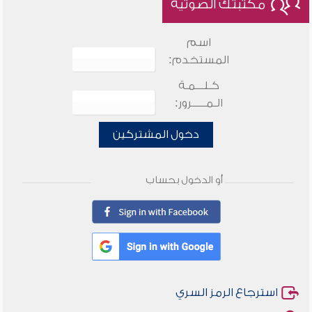
مكتبتك الصوتية
اسم
المستخدم:
كـلـــمـة
الـمـــــرور:
دخول المشتركين
أو الدخول بحساب
استرجاع الرمز السري