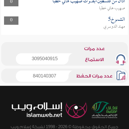
أذان من فلسطين-بصوت صهيب هاني خطبا
0
صهيب هاني خطبا
الشموخ5
0
مهند الدوسري
عدد مرات
3095040915
الاستماع
عدد مرات الحفظ
840140307
جميع الحقوق محفوظة © 2026 - 1998 لشبكة إسلام ويب