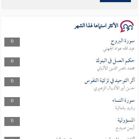
سلسلة محاضرات نفحات رمضانية 1444هـ
الأكثر استماعا لهذا الشهر
سورة البروج
0
عبد الله عواد الجهني
حكم العمل فى البنوك
0
محمد ناصر الدين الألباني
أثر التوحيد في تزكية النفوس
0
حسن أبو الأشبال الزهيري
سورة النساء
0
رشيد بلعالية
المسؤولية
0
أيمن صيدح