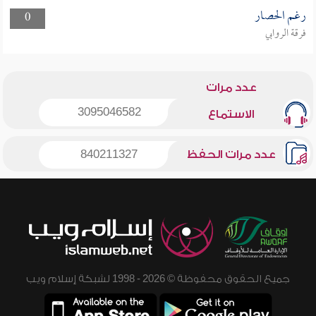
رغم الحصار
0
فرقة الروابي
عدد مرات
3095046582
الاستماع
عدد مرات الحفظ
840211327
جميع الحقوق محفوظة © 2026 - 1998 لشبكة إسلام ويب