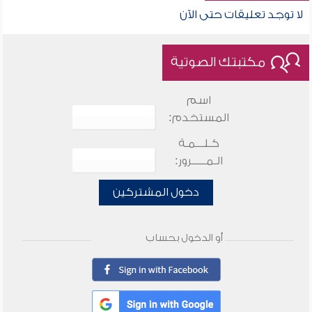
لا توجد تعليقات حتى الآن
مكتبتك الصوتية
اسم
المستخدم:
كـلـــمـة
الـمـــــرور:
دخول المشتركين
أو الدخول بحساب