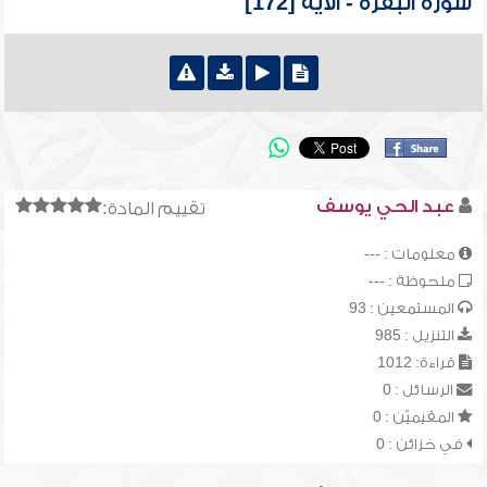
سورة البقرة - الآية [172]
عبد الحي يوسف
تقييم المادة:
معلومات : ---
ملحوظة : ---
المستمعين : 93
التنزيل : 985
قراءة: 1012
الرسائل : 0
المقيميّن : 0
في خزائن : 0