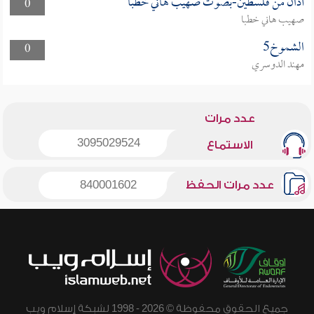
أذان من فلسطين-بصوت صهيب هاني خطبا
0
صهيب هاني خطبا
الشموخ5
0
مهند الدوسري
عدد مرات
3095029524
الاستماع
عدد مرات الحفظ
840001602
جميع الحقوق محفوظة © 2026 - 1998 لشبكة إسلام ويب