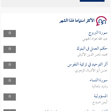
سلسلة محاضرات نفحات رمضانية 1444هـ
الأكثر استماعا لهذا الشهر
سورة البروج
0
عبد الله عواد الجهني
حكم العمل فى البنوك
0
محمد ناصر الدين الألباني
أثر التوحيد في تزكية النفوس
0
حسن أبو الأشبال الزهيري
سورة النساء
0
رشيد بلعالية
المسؤولية
0
أيمن صيدح