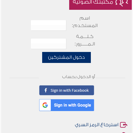
مكتبتك الصوتية
اسم
المستخدم:
كـلـــمـة
الـمـــــرور:
دخول المشتركين
أو الدخول بحساب
استرجاع الرمز السري