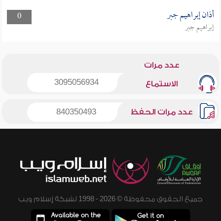
أذان إبراهيم جبر
0
إبراهيم جبر
عدد مرات
3095056934
الاستماع
عدد مرات الحفظ
840350493
جميع الحقوق محفوظة © 2026 - 1998 لشبكة إسلام ويب