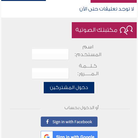
لا توجد تعليقات حتى الآن
مكتبتك الصوتية
اسم
المستخدم:
كـلـــمـة
الـمـــــرور:
دخول المشتركين
أو الدخول بحساب