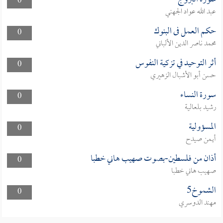
0
عبد الله عواد الجهني
حكم العمل فى البنوك
0
محمد ناصر الدين الألباني
أثر التوحيد في تزكية النفوس
0
حسن أبو الأشبال الزهيري
سورة النساء
0
رشيد بلعالية
المسؤولية
0
أيمن صيدح
أذان من فلسطين-بصوت صهيب هاني خطبا
0
صهيب هاني خطبا
الشموخ5
0
مهند الدوسري