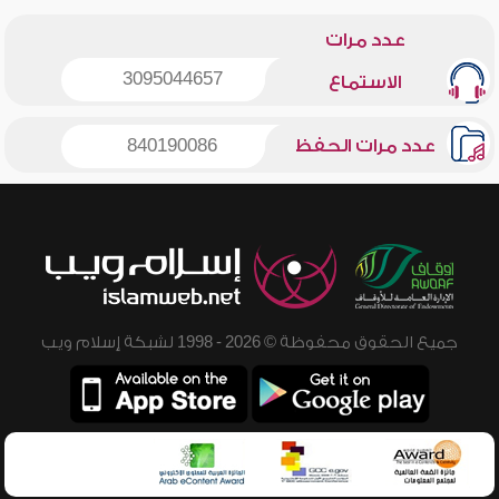
عدد مرات
3095044657
الاستماع
عدد مرات الحفظ
840190086
جميع الحقوق محفوظة © 2026 - 1998 لشبكة إسلام ويب