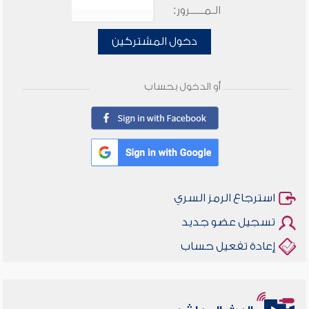
الـمـــــرور:
دخول المشتركين
أو الدخول بحساب
استرجاع الرمز السري
تسجيل عضو جديد
إعادة تفعيل حساب