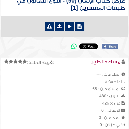
عرض كتاب الإتقان (90) - النوع الثمانون في
طبقات المفسرين [1]
مساعد الطيار
تقييم المادة:
معلومات : ---
ملحوظة : ---
المستمعين : 68
التنزيل : 486
قراءة: 426
الرسائل : 0
المقيميّن : 0
في خزائن : 0