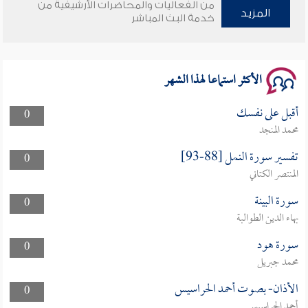
من الفعاليات والمحاضرات الأرشيفية من
المزيد
وأمنهم من خوف 9
خدمة البث المباشر
سلسلة محاضرات نفحات رمضانية 1444هـ
الأكثر استماعا لهذا الشهر
أقبل على نفسك
0
محمد المنجد
تفسير سورة النمل [88-93]
0
المنتصر الكتاني
سورة البينة
0
بهاء الدين الطوالبة
سورة هود
0
محمد جبريل
الأذان- بصوت أحمد الحراسيس
0
أحمد الحراسيس