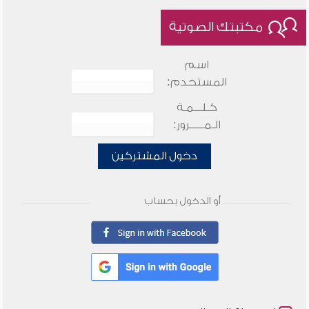
مكتبتك الصوتية
اسم
المستخدم:
كـلـــمـة
الـمـــــرور:
دخول المشتركين
أو الدخول بحساب