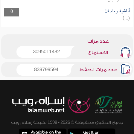
أناشيد رمضان
0
(...)
عدد مرات
3095011482
الاستماع
عدد مرات الحفظ
839799594
جميع الحقوق محفوظة © 2026 - 1998 لشبكة إسلام ويب