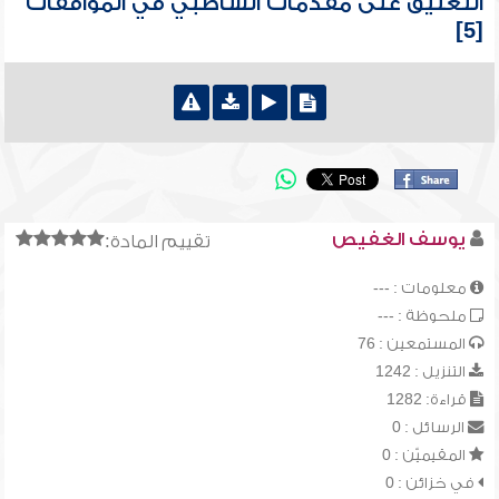
التعليق على مقدمات الشاطبي في الموافقات
[5]
يوسف الغفيص
تقييم المادة:
معلومات : ---
ملحوظة : ---
المستمعين : 76
التنزيل : 1242
قراءة: 1282
الرسائل : 0
المقيميّن : 0
في خزائن : 0