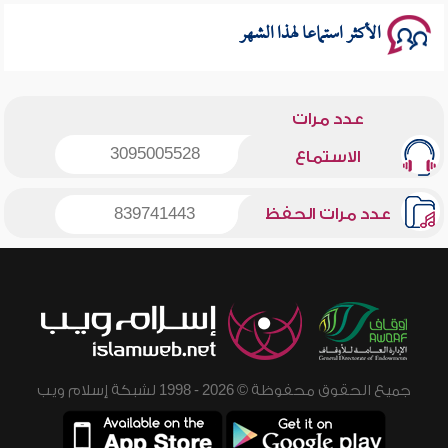
الأكثر استماعا لهذا الشهر
عدد مرات
3095005528
الاستماع
عدد مرات الحفظ
839741443
جميع الحقوق محفوظة © 2026 - 1998 لشبكة إسلام ويب