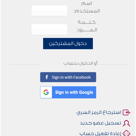
اسم
المستخدم:
كـلـــمـة
الـمـــــرور:
دخول المشتركين
أو الدخول بحساب
استرجاع الرمز السري
تسجيل عضو جديد
إعادة تفعيل حساب