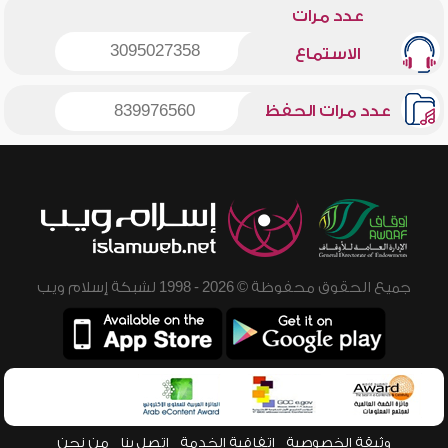
عدد مرات
3095027358
الاستماع
عدد مرات الحفظ
839976560
جميع الحقوق محفوظة © 2026 - 1998 لشبكة إسلام ويب
وثيقة الخصوصية
اتفاقية الخدمة
اتصل بنا
من نحن