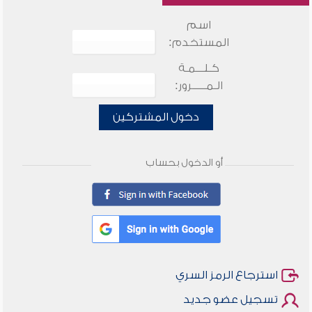
اسم
المستخدم:
كـلـــمـة
الـمـــــرور:
دخول المشتركين
أو الدخول بحساب
استرجاع الرمز السري
تسجيل عضو جديد