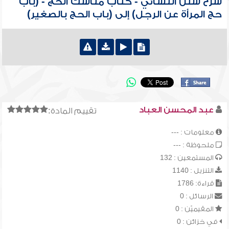
شرح سنن النسائي - كتاب مناسك الحج - (باب
حج المرأة عن الرجل) إلى (باب الحج بالصغير)
عبد المحسن العباد
تقييم المادة:
معلومات : ---
ملحوظة : ---
المستمعين : 132
التنزيل : 1140
قراءة: 1786
الرسائل : 0
المقيميّن : 0
في خزائن : 0