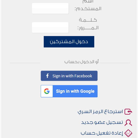
اسم
المستخدم:
كـلـــمـة
الـمـــــرور:
دخول المشتركين
أو الدخول بحساب
استرجاع الرمز السري
تسجيل عضو جديد
إعادة تفعيل حساب