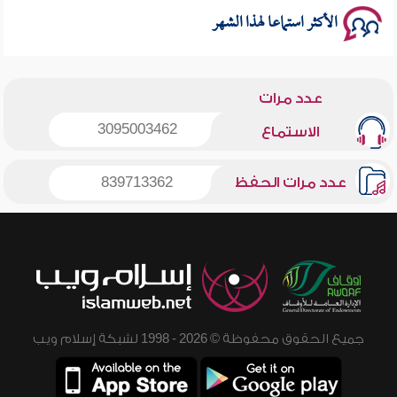
الأكثر استماعا لهذا الشهر
عدد مرات
3095003462
الاستماع
عدد مرات الحفظ
839713362
جميع الحقوق محفوظة © 2026 - 1998 لشبكة إسلام ويب