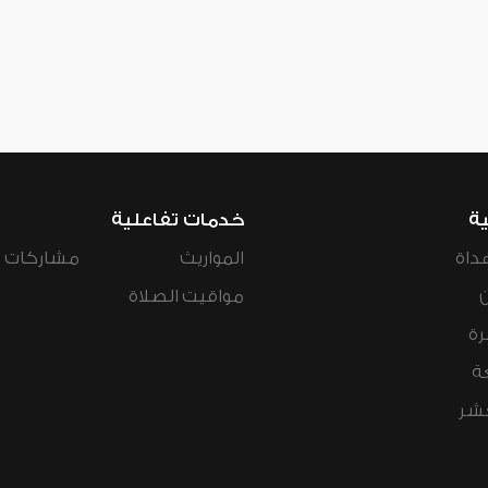
ية
خدمات تفاعلية
داة
المواريث
مشاركات ال
مواقيت الصلاة
رة
ة
عشر