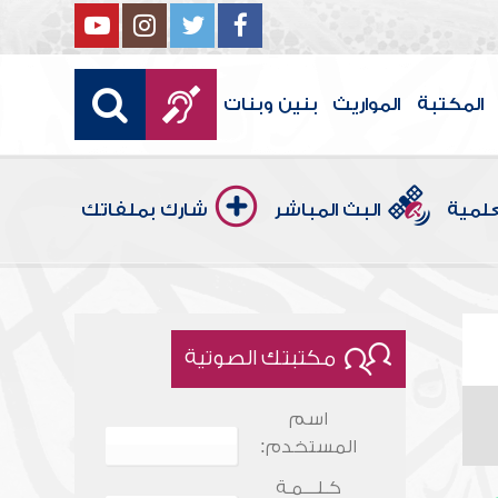
المكتبة
المواريث
بنين وبنات
علمية
البث المباشر
شارك بملفاتك
مكتبتك الصوتية
اسم
المستخدم:
كـلـــمـة