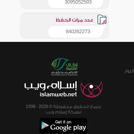
3095052593
عدد مرات الحفظ
840262273
زوار
جميع الحقوق محفوظة © 2026 - 1998
لشبكة إسلام ويب