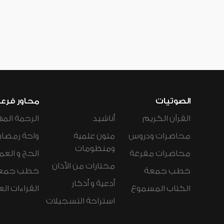
الصوتيات
محاور فرع
القرآن الكريم
أناشيد
الرحمة المه
محاضرات ودروس
متون علمية
واحة رمضان
ومنظومات
محاضرات مفرغة
الحج و العم
مختارات من الأذان
خطب جمعة
خطب جمع
أدعية و أذكار
الكتاب المسموع
القراءات ال
استراحة التسجيلات