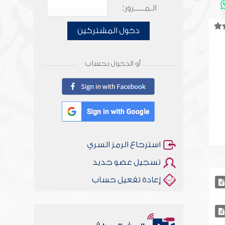
الـمـــــرور:
دخول المشتركين
أو الدخول بحساب
استرجاع الرمز السري
تسجيل عضو جديد
إعادة تفعيل حساب