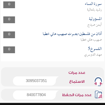
سورة النساء
0
رشيد بلعالية
المسؤولية
0
أيمن صيدح
أذان من فلسطين-بصوت صهيب هاني خطبا
0
صهيب هاني خطبا
الشموخ5
0
مهند الدوسري
عدد مرات
3095037351
الاستماع
عدد مرات الحفظ
840077804