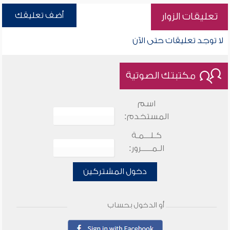
أضف تعليقك
تعليقات الزوار
لا توجد تعليقات حتى الآن
مكتبتك الصوتية
اسم
المستخدم:
كـلـــمـة
الـمـــــرور:
دخول المشتركين
أو الدخول بحساب