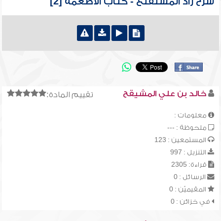
شرح زاد المستقنع - كتاب الأطعمة [2]
خالد بن علي المشيقح
تقييم المادة:
معلومات :
ملحوظة : ---
المستمعين : 123
التنزيل : 997
قراءة: 2305
الرسائل : 0
المقيميّن : 0
في خزائن : 0