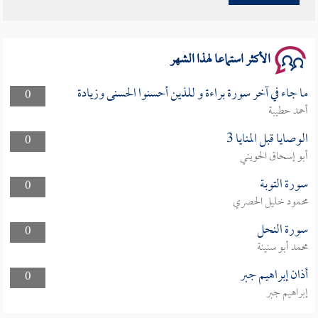
سلسلة محاضرات نفحات رمضانية 1444هـ
الأكثر استماعا لهذا الشهر
ما جاء في آخر سورة براءة و للذين أحسنوا الحسنى وزيادة
0
أحمد حطيبة
الوصايا قبل المنايا 3
0
أبو إسحاق الحويني
سورة التوبة
0
محمود خليل الحصري
سورة النحل
0
محمد أبو سنينة
أذان إبراهيم جبر
0
إبراهيم جبر