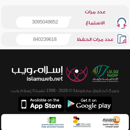
عدد مرات
3095049852
الاستماع
عدد مرات الحفظ
840239618
جميع الحقوق محفوظة © 2026 - 1998 لشبكة إسلام ويب