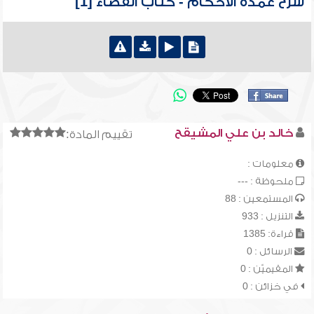
شرح عمدة الأحكام - كتاب القضاء [1]
خالد بن علي المشيقح
تقييم المادة:
معلومات :
ملحوظة : ---
المستمعين : 88
التنزيل : 933
قراءة: 1385
الرسائل : 0
المقيميّن : 0
في خزائن : 0