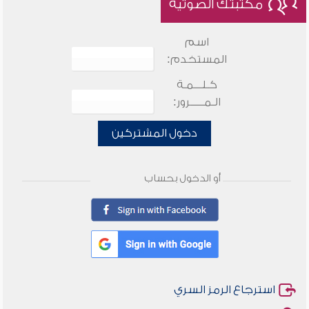
مكتبتك الصوتية
اسم
المستخدم:
كـلـــمـة
الـمـــــرور:
دخول المشتركين
أو الدخول بحساب
استرجاع الرمز السري