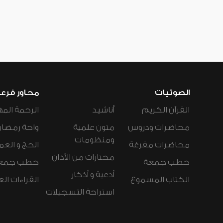
الصوتيات
محاور فرع
القرآن الكريم
أناشيد
الرحمة المه
محاضرات ودروس
متون علمية
واحة رمضان
ومنظومات
محاضرات مفرغة
الحج و العم
مختارات من الأذان
خطب جمعة
خطب جمع
أدعية و أذكار
الكتاب المسموع
القراءات ال
استراحة التسجيلات