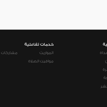
ية
خدمات تفاعلية
داة
المواريث
مشاركات ال
مواقيت الصلاة
رة
ة
عشر