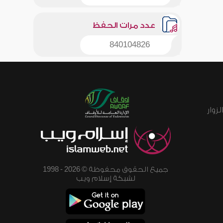
عدد مرات الحفظ
840104826
زوار
جميع الحقوق محفوظة © 2026 - 1998
لشبكة إسلام ويب