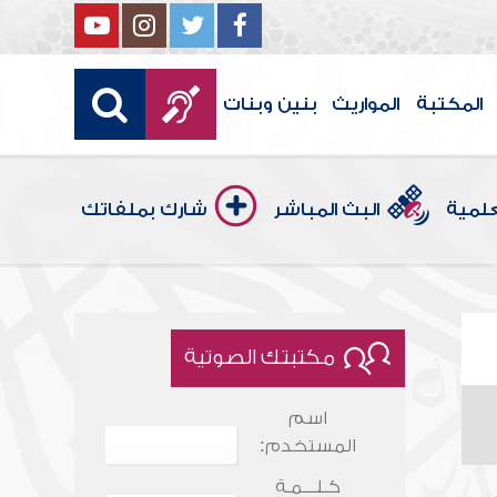
المكتبة
المواريث
بنين وبنات
علمية
البث المباشر
شارك بملفاتك
مكتبتك الصوتية
اسم
المستخدم:
كـلـــمـة