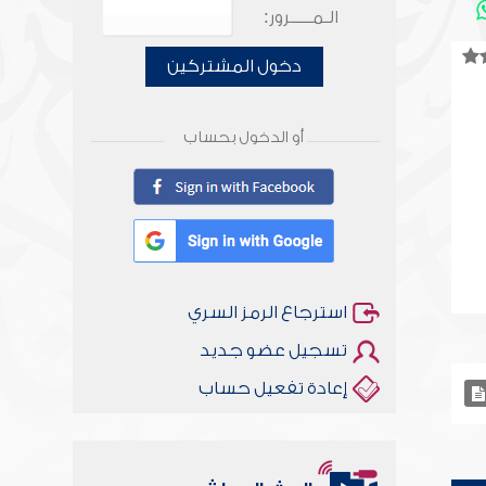
الـمـــــرور:
دخول المشتركين
أو الدخول بحساب
استرجاع الرمز السري
تسجيل عضو جديد
إعادة تفعيل حساب