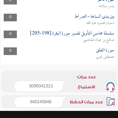
0
ياسر سلامة
بين يدى الساعة - الصراط
0
شعبان محمود عبد الله
سلسلة محاسن التأويل تفسير سورة البقرة [198-205]
0
صالح بن عواد المغامسي
سورة الفلق
0
مصطفى غربي
عدد مرات
3095041313
الاستماع
عدد مرات الحفظ
840145848