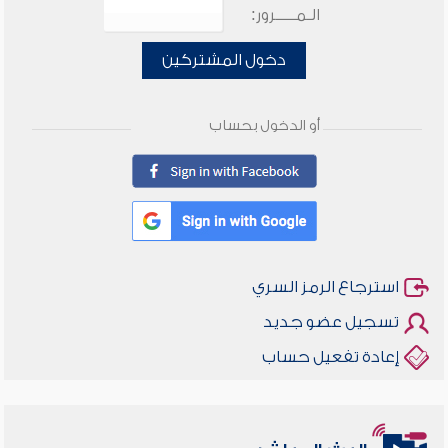
الـمـــــرور:
دخول المشتركين
أو الدخول بحساب
استرجاع الرمز السري
تسجيل عضو جديد
إعادة تفعيل حساب