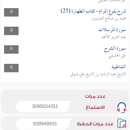
أبو إسحاق الحويني
شرح بلوغ المرام - كتاب الطهارة (25)
0
محمد بن صالح العثيمين
سورة المرسلات
0
عبد العزيز الأحمد
سورة الشرح
0
علي الحذيفي
الشاطبية
0
الشيخ:عبد الرشيد بن الشيخ علي صوفي
عدد مرات
3095024351
الاستماع
عدد مرات الحفظ
839949933