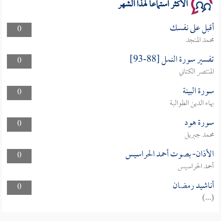
الأكثر استماعا لهذا الشهر
أقبل على نفسك
0
محمد المنجد
تفسير سورة النمل [88-93]
0
المنتصر الكتاني
سورة البينة
0
بهاء الدين الطوالبة
سورة هود
0
محمد جبريل
الأذان- بصوت أحمد الحراسيس
0
أحمد الحراسيس
أناشيد رمضان
0
(...)