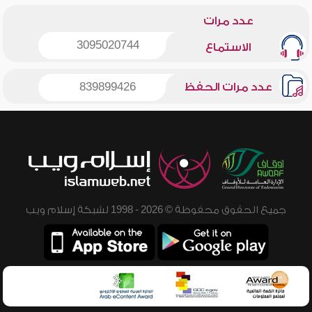
عدد مرات
3095020744
الاستماع
عدد مرات الحفظ
839899426
جميع الحقوق محفوظة © 2026 - 1998 لشبكة إسلام ويب