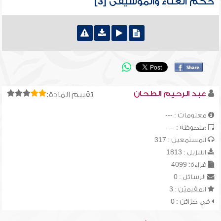
حكم الغناء والموسيقى [3]
عبد الرحيم الطحان
تقييم المادة:
معلومات : ---
ملحوظة : ---
المستمعين : 317
التنزيل : 1813
قراءة: 4099
الرسائل : 0
المقيميّن : 3
في خزائن : 0