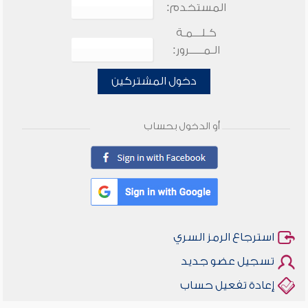
المستخدم:
كـلـــمـة
الـمـــــرور:
دخول المشتركين
أو الدخول بحساب
استرجاع الرمز السري
تسجيل عضو جديد
إعادة تفعيل حساب