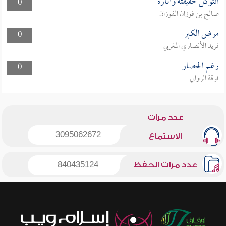
التوكل حقيقته وآثاره
0
صالح بن فوزان الفوزان
مرض الكبر
0
فريد الأنصاري المغربي
رغم الحصار
0
فرقة الروابي
عدد مرات
3095062672
الاستماع
عدد مرات الحفظ
840435124