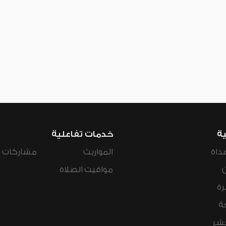
ية
خدمات تفاعلية
داة
المواريث
مشاركات ال
مواقيت الصلاة
رة
ة
عشر