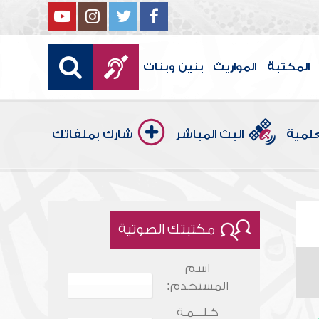
المكتبة
المواريث
بنين وبنات
علمية
البث المباشر
شارك بملفاتك
مكتبتك الصوتية
اسم
المستخدم:
كـلـــمـة