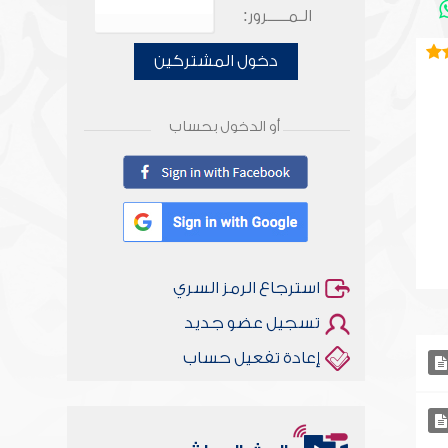
الـمـــــرور:
دخول المشتركين
أو الدخول بحساب
استرجاع الرمز السري
تسجيل عضو جديد
إعادة تفعيل حساب