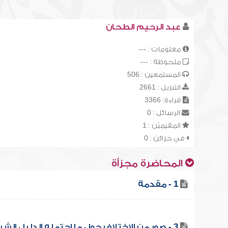
عبد الرحيم الطحان
معلومات : ---
ملحوظة : ---
المستمعين : 506
التنزيل : 2661
قراءة: 3366
الرسائل : 0
المقيميّن : 1
في خزائن : 0
المحاضرة مجزأة
1 - مقدمة
3 - صور من الاختلاف حول ما احتمله الدليل الشرعي