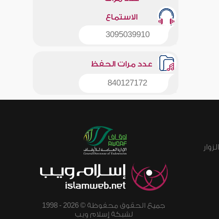
الاستماع
3095039910
عدد مرات الحفظ
840127172
زوار
جميع الحقوق محفوظة © 2026 - 1998
لشبكة إسلام ويب