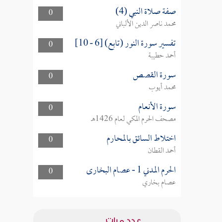
صفة صلاة النبي (4)
0
محمد ناصر الدين الألباني
تفسير سورة النور (تابع) [6 - 10]
0
أحمد حطيبة
سورة القصص
0
محمد أيوب
سورة الأنعام
0
مصحف الحرم المكي لعام 1426هـ
اختلاط السائق بالمحارم
0
أحمد القطان
الحرم المدني 1 - عصام البخارى
0
عصام بخاري
عدد مرات