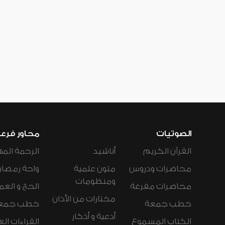
الصوتيات
محاور فرع
القرآن الكريم
أناشيد
الرحمة المه
محاضرات ودروس
متون علمية
واحة رمضان
ومنظومات
محاضرات مفرغة
الحج و العم
مختارات من الأذان
خطب جمعة
خطب جمع
أدعية و أذكار
الكتاب المسموع
القراءات ال