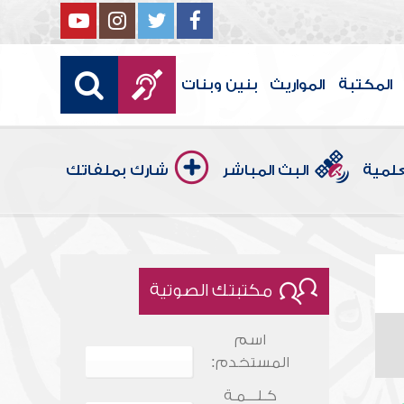
المكتبة
المواريث
بنين وبنات
علمية
البث المباشر
شارك بملفاتك
مكتبتك الصوتية
اسم
المستخدم:
كـلـــمـة