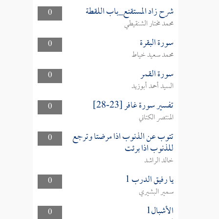
شرح زاد المستقنع_باب اللقطة
0
محمد مختار الشنقيطي
سورة البقرة
0
محمد سعيد خياط
سورة القمر
0
السيد أحمد أبوزيد
تفسير سورة غافر [23-28]
0
المنتصر الكتاني
تتوب عن الذنوب اذا مرضتا وترجع
0
للذنوب اذا برئت
خالد الراشد
يا رفيق الدرب 1
0
سمير البشيري
الأشبال1
0