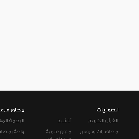
الصوتيات
محاور فرع
القرآن الكريم
أناشيد
الرحمة المه
محاضرات ودروس
متون علمية
واحة رمضان