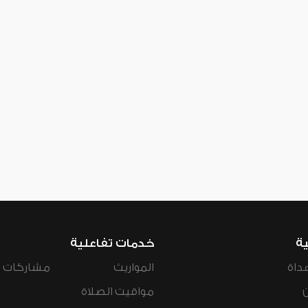
ية
خدمات تفاعلية
داة
المواريث
مشاركات ال
مواقيت الصلاة