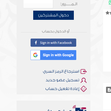
الـمـــــرور:
دخول المشتركين
أو الدخول بحساب
استرجاع الرمز السري
تسجيل عضو جديد
إعادة تفعيل حساب