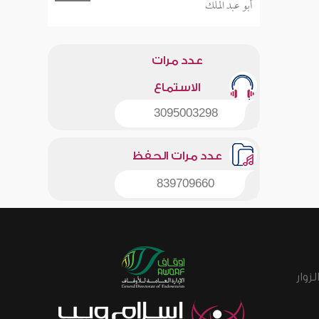
أبو عبد الملك
عدد مرات
الاستماع
3095003298
عدد مرات الحفظ
839709660
زوار