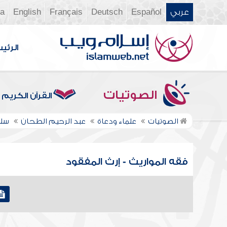
عربي
Español
Deutsch
Français
English
ia
الرئي
الصوتيات
القرآن الكريم
الصوتيات
علماء ودعاة
عبد الرحيم الطحان
سلس
فقه المواريث - إرث المفقود