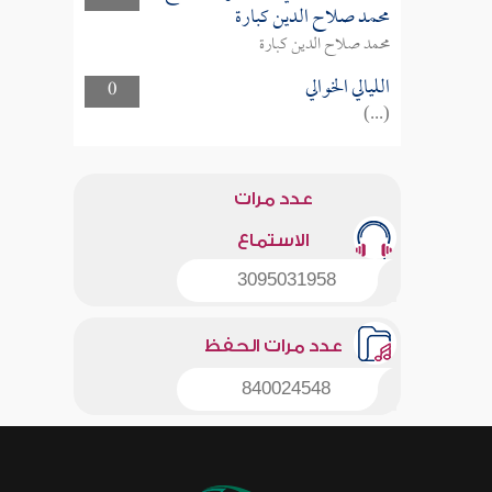
محمد صلاح الدين كبارة
محمد صلاح الدين كبارة
الليالي الخوالي
0
(...)
عدد مرات
الاستماع
3095031958
عدد مرات الحفظ
840024548