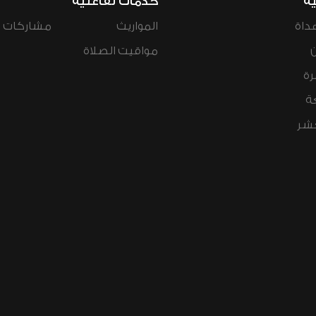
ية
خدمات تفاعلية
داة
المواريث
مشاركات ال
مواقيت الصلاة
رة
ة
عشر