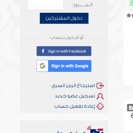
الـمـــــرور:
دخول المشتركين
أو الدخول بحساب
استرجاع الرمز السري
تسجيل عضو جديد
إعادة تفعيل حساب