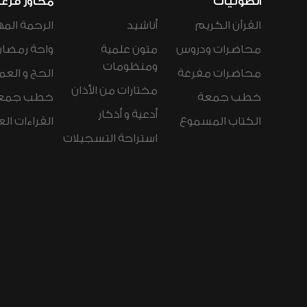
الصوتيات
محاور فرع
القرآن الكريم
أناشيد
الرحمة المه
محاضرات ودروس
متون علمية
واحة رمضان
ومنظومات
محاضرات مفرغة
الحج و العم
مختارات من الأذان
خطب جمعة
خطب جمع
أدعية و أذكار
الكتاب المسموع
القراءات ال
استراحة التسجيلات