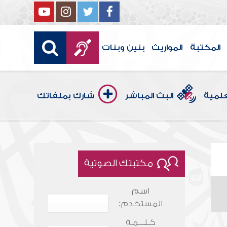
المكتبة
المواريث
بنين وبنات
علمية
البث المباشر
شارك بملفاتك
مكتبتك الصوتية
اسم
المستخدم:
كـلـــمـة