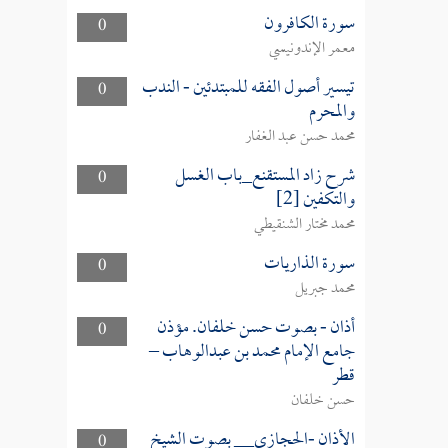
سورة الكافرون
0
معمر الإندونيسي
تيسير أصول الفقه للمبتدئين - الندب
0
والمحرم
محمد حسن عبد الغفار
شرح زاد المستقنع_باب الغسل
0
والتكفين [2]
محمد مختار الشنقيطي
سورة الذاريات
0
محمد جبريل
أذان - بصوت حسن خلفان. مؤذن
0
جامع الإمام محمد بن عبدالوهاب –
قطر
حسن خلفان
الأذان -الحجازي__ بصوت الشيخ
0