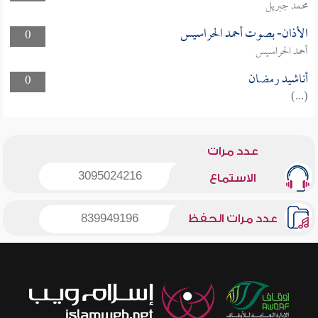
محمد جبريل
الأذان- بصوت أحمد الحراسيس
0
أحمد الحراسيس
أناشيد رمضان
0
(...)
عدد مرات
3095024216
الاستماع
عدد مرات الحفظ
839949196