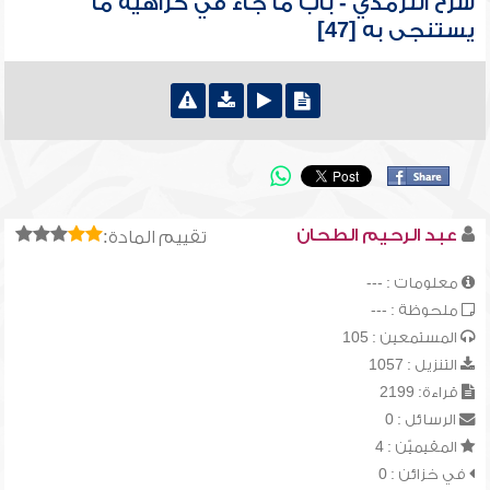
شرح الترمذي - باب ما جاء في كراهية ما
يستنجى به [47]
عبد الرحيم الطحان
تقييم المادة:
معلومات : ---
ملحوظة : ---
المستمعين : 105
التنزيل : 1057
قراءة: 2199
الرسائل : 0
المقيميّن : 4
في خزائن : 0