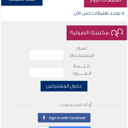
لا توجد تعليقات حتى الآن
مكتبتك الصوتية
اسم
المستخدم:
كـلـــمـة
الـمـــــرور:
دخول المشتركين
أو الدخول بحساب