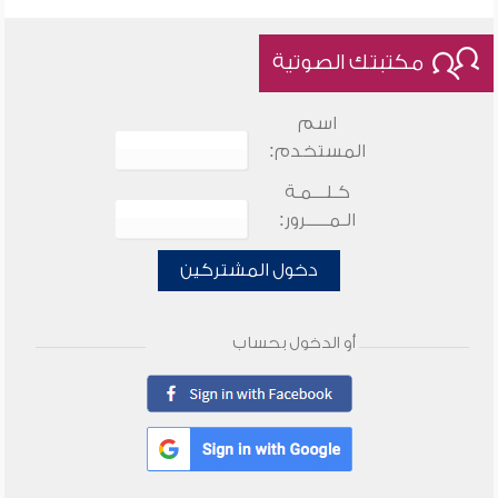
مكتبتك الصوتية
اسم
المستخدم:
كـلـــمـة
الـمـــــرور:
دخول المشتركين
أو الدخول بحساب