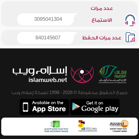
عدد مرات
3095041304
الاستماع
عدد مرات الحفظ
840145607
جميع الحقوق محفوظة © 2026 - 1998 لشبكة إسلام ويب