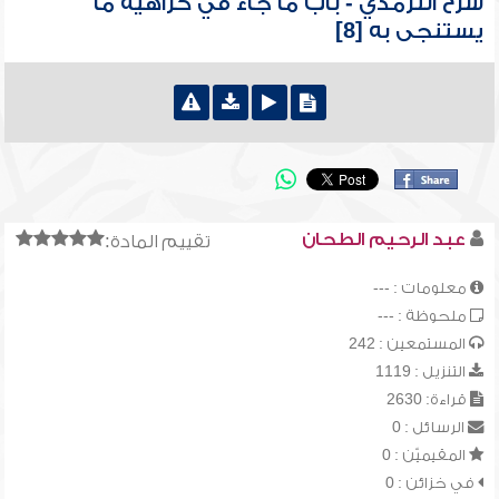
شرح الترمذي - باب ما جاء في كراهية ما
يستنجى به [8]
عبد الرحيم الطحان
تقييم المادة:
معلومات : ---
ملحوظة : ---
المستمعين : 242
التنزيل : 1119
قراءة: 2630
الرسائل : 0
المقيميّن : 0
في خزائن : 0