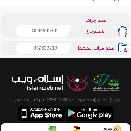
عدد مرات
3094995985
الاستماع
عدد مرات الحفظ
839633710
جميع الحقوق محفوظة © 2026 - 1998 لشبكة إسلام ويب