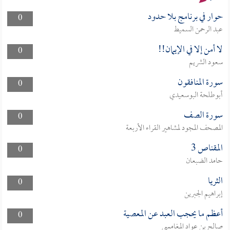
حوار في برنامج بلا حدود
0
عبد الرحمن السميط
لا أمن إلا في الإيمان!!
0
سعود الشريم
سورة المنافقون
0
أبوطلحة البوسعيدي
سورة الصف
0
المصحف المجود لمشاهير القراء الأربعة
المقناص 3
0
حامد الضبعان
الثريا
0
إبراهيم الجبرين
أعظم ما يحجب العبد عن المعصية
0
صالح بن عواد المغامسي