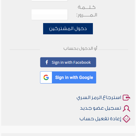
كـلـــمـة
الـمـــــرور:
دخول المشتركين
أو الدخول بحساب
استرجاع الرمز السري
تسجيل عضو جديد
إعادة تفعيل حساب