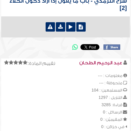
شرح الترمذي - باب ما يقول إذا أراد دخول الخلاء
[2]
عبد الرحيم الطحان
تقييم المادة:
معلومات : ---
ملحوظة : ---
المستمعين : 104
التنزيل : 1297
قراءة: 3285
الرسائل : 0
المقيميّن : 0
في خزائن : 0