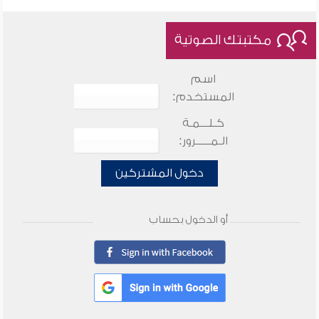
مكتبتك الصوتية
اسم
المستخدم:
كـلـــمـة
الـمـــــرور:
دخول المشتركين
أو الدخول بحساب