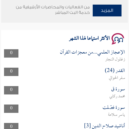
من الفعاليات والمحاضرات الأرشيفية من
وأمنهم من خوف 9
المزيد
خدمة البث المباشر
سلسلة محاضرات نفحات رمضانية 1444هـ
الأكثر استماعا لهذا الشهر
الإعجاز العلمي...من معجزات القرآن
0
زغلول النجار
القدر (24)
0
سفر الحوالي
سورة ق
0
محمد ركابي
سورة فصّلت
0
ياسر سلامة
أناشيد صلاح الدين [3]
0