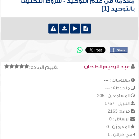
مقدمة في علم التوحيد - شروط التكليف
بالتوحيد [1]
عبد الرحيم الطحان
تقييم المادة:
معلومات : ---
ملحوظة : ---
المستمعين : 205
التنزيل : 1757
قراءة: 2163
الرسائل : 0
المقيميّن : 0
في خزائن : 1