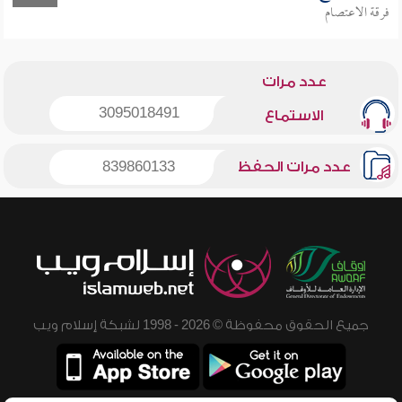
فرقة الاعتصام
عدد مرات
3095018491
الاستماع
عدد مرات الحفظ
839860133
جميع الحقوق محفوظة © 2026 - 1998 لشبكة إسلام ويب