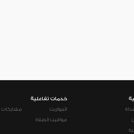
ية
خدمات تفاعلية
داة
المواريث
مشاركات ال
مواقيت الصلاة
رة