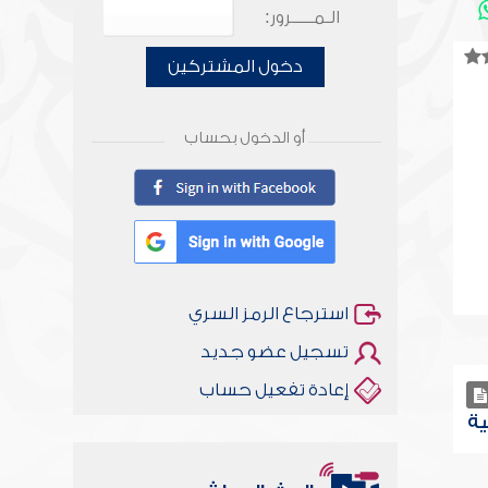
الـمـــــرور:
دخول المشتركين
أو الدخول بحساب
استرجاع الرمز السري
تسجيل عضو جديد
إعادة تفعيل حساب