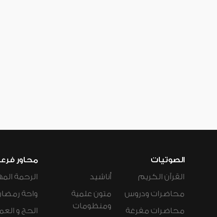
الصوتيات
محاور فرع
القرآن الكريم
أناشيد
الرحمة المه
محاضرات ودروس
متون علمية
واحة رمضان
ومنظومات
محاضرات مفرغة
الحج و العم