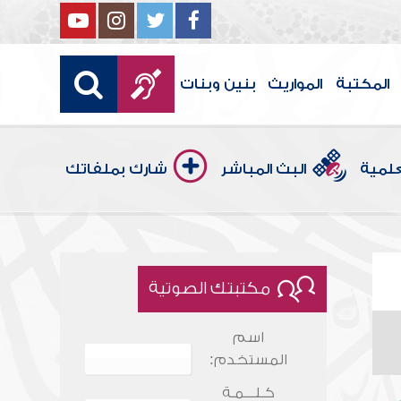
المكتبة
المواريث
بنين وبنات
علمية
البث المباشر
شارك بملفاتك
مكتبتك الصوتية
اسم
المستخدم:
كـلـــمـة