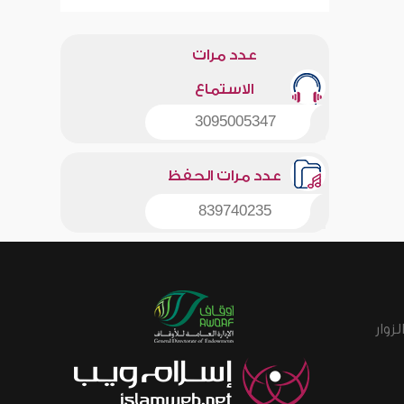
عدد مرات
الاستماع
3095005347
عدد مرات الحفظ
839740235
زوار