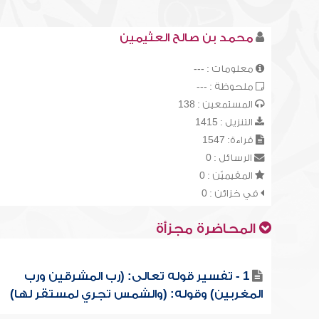
محمد بن صالح العثيمين
معلومات : ---
ملحوظة : ---
المستمعين : 138
التنزيل : 1415
قراءة: 1547
الرسائل : 0
المقيميّن : 0
في خزائن : 0
المحاضرة مجزأة
1 - تفسير قوله تعالى: (رب المشرقين ورب
المغربين) وقوله: (والشمس تجري لمستقر لها)