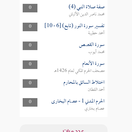
صفة صلاة النبي (4)
0
محمد ناصر الدين الألباني
تفسير سورة النور (تابع) [6 - 10]
0
أحمد حطيبة
سورة القصص
0
محمد أيوب
سورة الأنعام
0
مصحف الحرم المكي لعام 1426هـ
اختلاط السائق بالمحارم
0
أحمد القطان
الحرم المدني 1 - عصام البخارى
0
عصام بخاري
عدد مرات