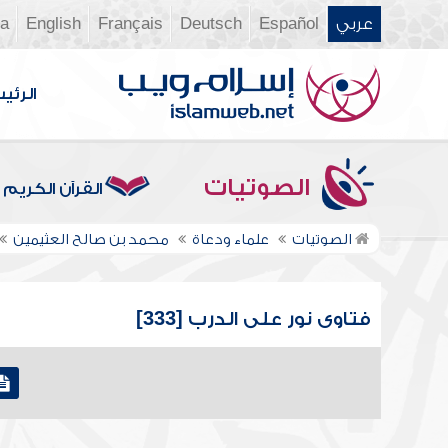
عربي
Español
Deutsch
Français
English
ia
الرئي
الصوتيات
القرآن الكريم
الصوتيات
علماء ودعاة
محمد بن صالح العثيمين
فتاوى نور على الدرب [333]