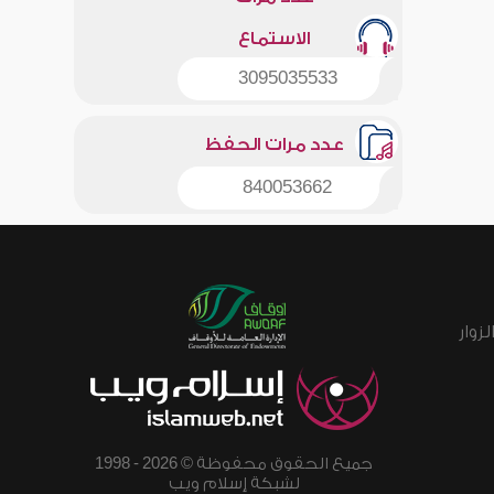
الاستماع
3095035533
عدد مرات الحفظ
840053662
زوار
جميع الحقوق محفوظة © 2026 - 1998
لشبكة إسلام ويب