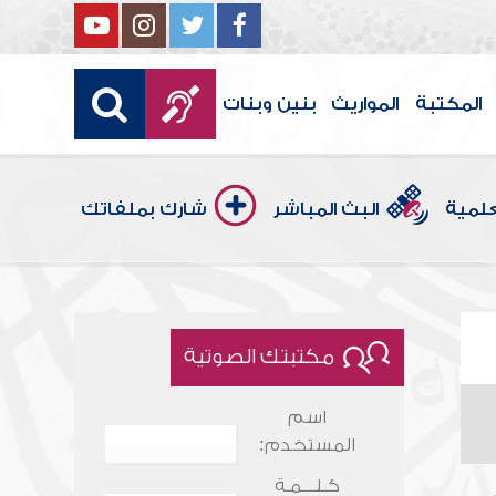
المكتبة
المواريث
بنين وبنات
علمية
البث المباشر
شارك بملفاتك
مكتبتك الصوتية
اسم
المستخدم:
كـلـــمـة