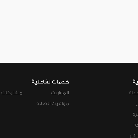
ية
خدمات تفاعلية
داة
المواريث
مشاركات ال
مواقيت الصلاة
رة
ة
عشر