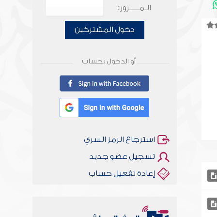
الـمـــــرور:
دخول المشتركين
أو الدخول بحساب
استرجاع الرمز السري
تسجيل عضو جديد
إعادة تفعيل حساب