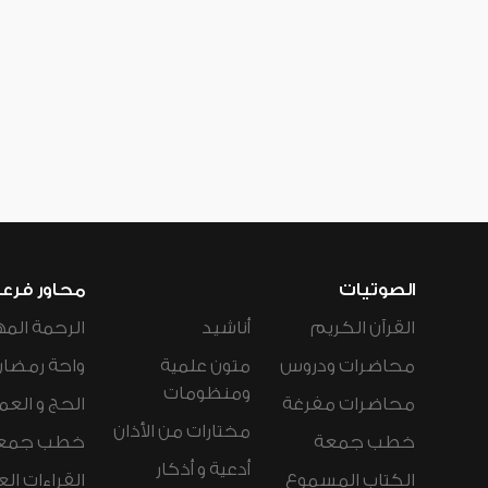
الصوتيات
محاور فرع
القرآن الكريم
أناشيد
الرحمة المه
محاضرات ودروس
متون علمية
واحة رمضان
ومنظومات
محاضرات مفرغة
الحج و العم
مختارات من الأذان
خطب جمعة
خطب جمع
أدعية و أذكار
الكتاب المسموع
القراءات ال