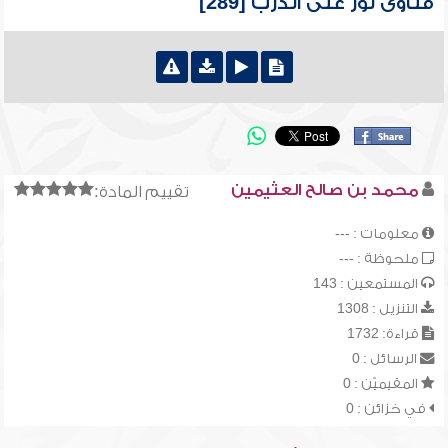
فتاوى نور على الدرب [289]
محمد بن صالح العثيمين
تقييم المادة:
معلومات : ---
ملحوظة : ---
المستمعين : 143
التنزيل : 1308
قراءة: 1732
الرسائل : 0
المقيميّن : 0
في خزائن : 0