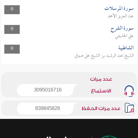
سورة المرسلات
0
عبد العزيز الأحمد
سورة الشرح
0
علي الحذيفي
الشاطبية
0
الشيخ:عبد الرشيد بن الشيخ علي صوفي
عدد مرات
3095016716
الاستماع
عدد مرات الحفظ
839845826