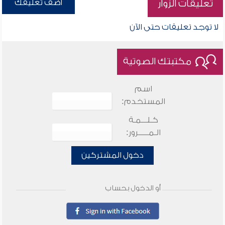
أضف تعليقك
تعليقات الزوار
لا توجد تعليقات حتى الآن
مكتبتك الصوتية
اسم
المستخدم:
كـلـــمـة
الـمـــــرور:
دخول المشتركين
أو الدخول بحساب