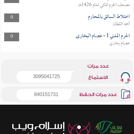
مصحف الحرم المكي لعام 1426هـ
اختلاط السائق بالمحارم
0
أحمد القطان
الحرم المدني 1 - عصام البخارى
0
عصام بخاري
عدد مرات
3095041725
الاستماع
عدد مرات الحفظ
840151731